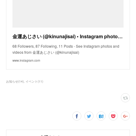
金運あじさい (@kinunajisai) • Instagram photos and videos
68 Followers, 87 Following, 11 Posts - See Instagram photos and
videos from 金運あじさい (@kinunajisai)
www.instagram.com
お知らせ
(
14
)
イベント
(
11
)