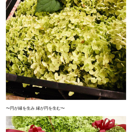
〜円が縁を生み 縁が円を生む〜