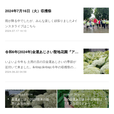
2024年7月16日（火）収穫祭
雨が降る中でしたが、みんな楽しく頑張りました♪イ
ンスタライブはこちら
2024.07.17 14:10
令和6年(2024年)金運あじさい聖地花園『アナベル』の収穫祭 『埼玉県深谷市』
いよいよ今年も 土用の丑の日金運あじさいの季節が
近付いて来ました。&nbsp;&nbsp;今年の収穫祭の…
2024.06.22 04:59
2020.05.23 10:14
2019.07.20 23:54
金運あじさい2020苗木の販
次の金運あじさい®︎収穫祭は
売のお知らせ
７月２５日です♪