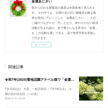
金運あじさい
昔から伝わる紫陽花の風習は全国各地で見られま
す。 その中でも、土用の丑の日に紫陽花を飾る風
習を現代にアレンジした「金運あじさい」。 人の
ご縁のつながりが「円」となり、終わりのない経済
活動が生まれ続け、皆で豊かになる本当の「金運」
を この活動を通して伝え、花で世界平和を実践し
て行きます。
フォロー
関連記事
令和7年(2025)聖地花園アナベル畑で「金運あじさい」収穫祭
7月12日(土) 大安、一粒万倍日 ・7月19日(土) 土
用の丑の日当日（一の丑）
2025.07.07 03:24