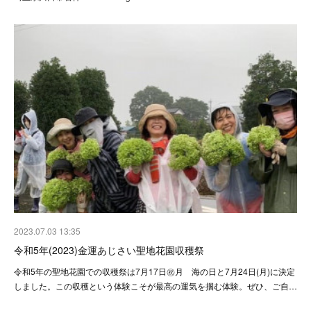
2023.07.03 13:35
令和5年(2023)金運あじさい聖地花園収穫祭
令和5年の聖地花園での収穫祭は7月17日㊗️月 海の日と7月24日(月)に決定
しました。この収穫という体験こそが最高の運気を掴む体験。ぜひ、ご自…