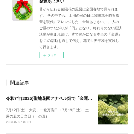
金運あじさい
昔から伝わる紫陽花の風習は全国各地で見られま
す。 その中でも、土用の丑の日に紫陽花を飾る風
習を現代にアレンジした「金運あじさい」。 人の
ご縁のつながりが「円」となり、終わりのない経済
活動が生まれ続け、皆で豊かになる本当の「金運」
を この活動を通して伝え、花で世界平和を実践し
て行きます。
フォロー
関連記事
令和7年(2025)聖地花園アナベル畑で「金運あじさい」収穫祭
7月12日(土) 大安、一粒万倍日 ・7月19日(土) 土
用の丑の日当日（一の丑）
2025.07.07 03:24