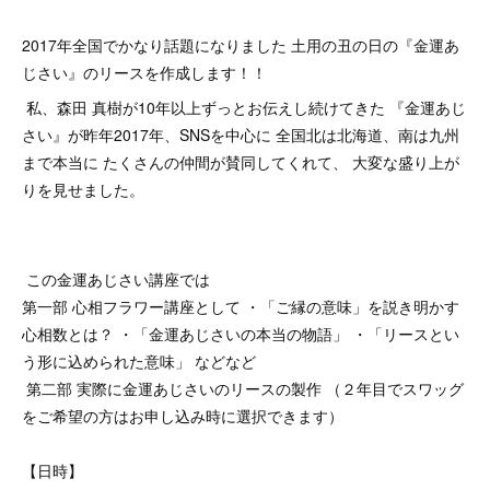
2017年全国でかなり話題になりました 土用の丑の日の『金運あ
じさい』のリースを作成します！！
私、森田 真樹が10年以上ずっとお伝えし続けてきた 『金運あじ
さい』が昨年2017年、SNSを中心に 全国北は北海道、南は九州
まで本当に たくさんの仲間が賛同してくれて、 大変な盛り上が
りを見せました。
この金運あじさい講座では
第一部 心相フラワー講座として ・「ご縁の意味」を説き明かす
心相数とは？ ・「金運あじさいの本当の物語」 ・「リースとい
う形に込められた意味」 などなど
第二部 実際に金運あじさいのリースの製作 （２年目でスワッグ
をご希望の方はお申し込み時に選択できます）
【日時】