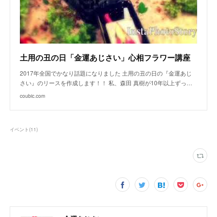
土用の丑の日「金運あじさい」心相フラワー講座
2017年全国でかなり話題になりました 土用の丑の日の『金運あじ
さい』のリースを作成します！！ 私、森田 真樹が10年以上ずっ…
coubic.com
イベント
(
11
)