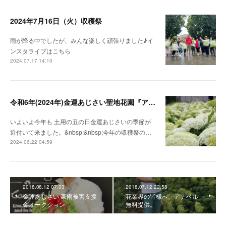
2024年7月16日（火）収穫祭
雨が降る中でしたが、みんな楽しく頑張りました♪イ
ンスタライブはこちら
2024.07.17 14:10
令和6年(2024年)金運あじさい聖地花園『アナベル』の収穫祭 『埼玉県深谷市』
いよいよ今年も 土用の丑の日金運あじさいの季節が
近付いて来ました。&nbsp;&nbsp;今年の収穫祭の…
2024.06.22 04:59
2018.08.12 07:03
2018.07.12 22:58
金運あじさい 豪雨被害支援
花業界の皆様へ。アナベル
金オークション
無料提供。