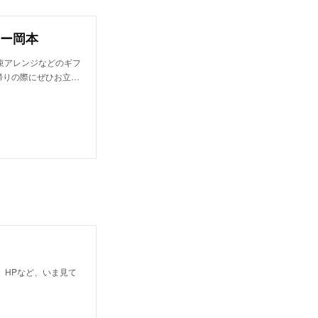
ー岡本
束アレンジなどのギフ
帰りの際にぜひお立…
商品、HPなど、いま見て