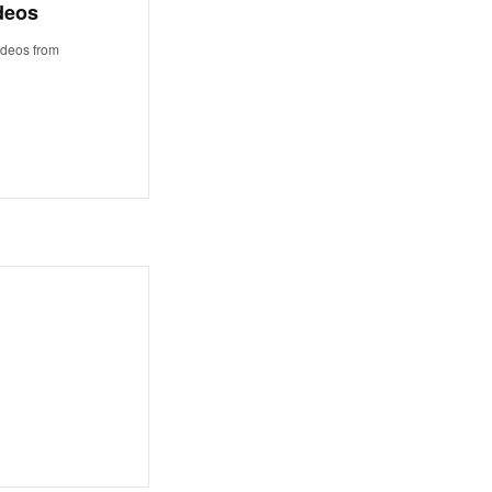
deos
ideos from