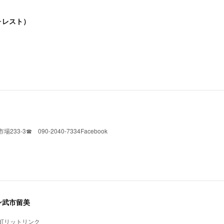
フォレスト）
-3☎︎ 090-2040-7334Facebook
ン武市留美
町リットリンク