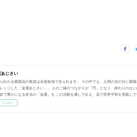
運あじさい
ら伝わる紫陽花の風習は全国各地で見られます。 その中でも、土用の丑の日に紫陽
レンジした「金運あじさい」。 人のご縁のつながりが「円」となり、終わりのない
皆で豊かになる本当の「金運」を この活動を通して伝え、花で世界平和を実践して
フォロー