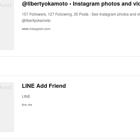
@libertyokamoto • Instagram photos and vi
157 Followers, 127 Following, 35 Posts - See Instagram photos and v
@libertyokamoto
www.instagram.com
LINE Add Friend
LINE
line.me