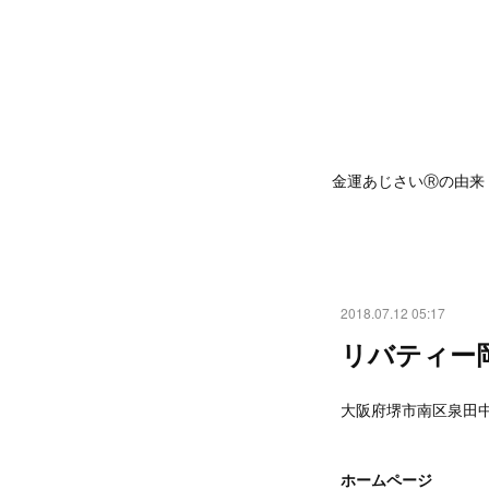
金運あじさいⓇの由来
2018.07.12 05:17
リバティー
大阪府堺市南区泉田中2
ホームページ