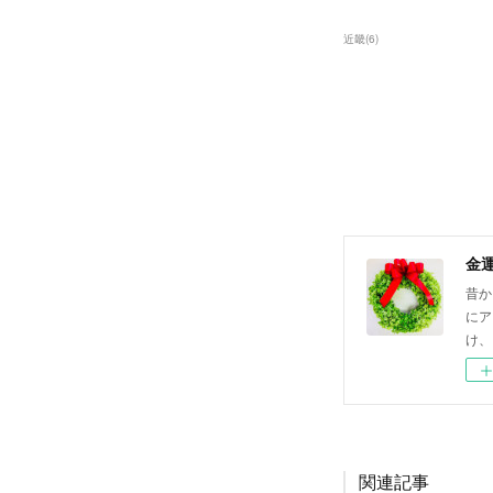
近畿
(
6
)
金
昔か
にア
け、
関連記事